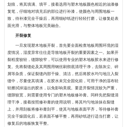
划痕，将其填满、填平，接着选用与塑木地板颜色相近的油漆修
复笔，仔细地对填充后的部位进行补漆，使颜色与周围地板一
致，待补漆完全干燥后，再用细砂纸进行轻轻打磨，让修复处表
面光滑，与整体地板完美融合。
开裂修复
一旦发现塑木地板开裂，首先要全面检查地板周围环境的湿
度情况，湿度异常往往是导致地板开裂的重要因素之一。如果开
裂程度较轻，缝隙较窄，可以使用专业的塑木地板胶水来进行修
复。先将裂缝处及其周围用钢丝刷彻底清理干净，去除灰尘、碎
屑等杂质，保证裂缝内部干燥、清洁，然后将胶水均匀地注入裂
缝中，尽量使其填满，在胶水未完全固化前，可用干净的湿布轻
轻擦拭掉溢出的胶水，以免影响美观。要是开裂情况较为严重，
缝隙较宽，则需要使用专门的塑木地板修补膏。同样先把裂缝清
理干净，接着按照修补膏的使用说明，将其均匀地涂抹在裂缝
上，并用刮板将修补膏刮平，使其与地板表面平齐，等待修补膏
完全干燥固化后，若表面不够平整，再用砂纸进行适当打磨，让
修复后的地板恢复平整。