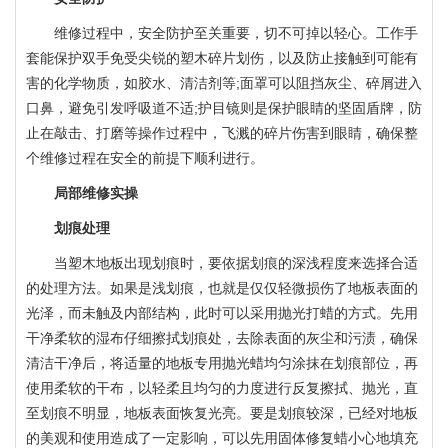
维修过程中，安全防护至关重要，切不可掉以轻心。工作手
套能保护双手免受尖锐的塑木碎片划伤，以及防止接触到可能有
害的化学物质，如胶水、清洁剂等;面罩可以阻挡灰尘、碎屑进入
口鼻，避免引发呼吸道不适;护目镜则是保护眼睛的坚固盾牌，防
止在敲击、打磨等操作过程中，飞溅的碎片伤害到眼睛，确保整
个维修过程在安全的前提下顺利进行。
局部维修实操
划痕处理
当塑木地板出现划痕时，要依据划痕的深浅程度来选择合适
的处理方法。如果是浅划痕，也就是仅仅轻微损伤了地板表面的
光泽，而未触及内部结构，此时可以采用抛光打蜡的方式。先用
干净柔软的湿布仔细擦拭划痕处，去除表面的灰尘和污渍，确保
清洁干净后，将适量的地板专用抛光蜡均匀涂抹在划痕部位，再
使用柔软的干布，以轻柔且均匀的力度进行反复擦拭、抛光，直
至划痕不明显，地板表面恢复光亮。要是划痕较深，已经对地板
的美观和使用造成了一定影响，可以先用固体修复蜡小心地填充