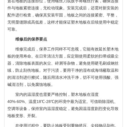
置在地板的连接部位，使用螺丝刀或扳手将螺丝拧紧，确保连接
件与地板紧密连接，无松动现象。安装完成后，还需对新安装的
配件进行检查，确保其安装牢固，地板之间的连接紧密、平整，
无明显缝隙或高低差，这样才能保证塑木地板在后续使用中稳定
塑木护栏|塑木围栏
可靠。
维修后的保养要点
维修完成后，保养工作同样不可忽视，它能有效延长塑木地
板的使用寿命。在日常清洁方面，应定期使用柔软的扫帚或吸尘
器，清除地板表面的灰尘、碎屑等杂物，避免使用硬毛刷或钢丝
绒，防止刮伤地板。对于污渍，要用干净的湿布或海绵蘸取温和
的清洁剂进行擦拭，随后用清水冲洗干净，切不可使用强酸、强
碱清洁剂，以免腐蚀地板。
室内的温湿度也需要严格控制，塑木地板在湿度
塑木护栏|塑木栏杆
40%-60%、温度18℃-28℃的环境中最为适宜。可借助除湿机、
空调等设备，保持室内温湿度稳定，避免因温湿度剧烈变化导致
地板变形、开裂。
在使用过程中，要防止地板受到重物挤压、尖锐物品划伤。