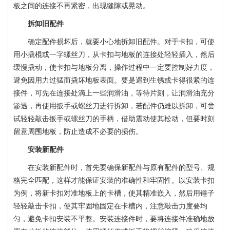
板之间的连接不再紧密，出现缝隙或晃动。
拆卸旧配件
确定配件损坏后，就要小心地拆卸旧配件。对于卡扣，可使
用小撬棍或一字螺丝刀，从卡扣与地板的连接处轻轻插入，然后
缓慢撬动，使卡扣与地板分离，操作过程中一定要控制好力度，
避免因用力过猛而撬坏地板表面。要是遇到生锈或卡得很紧的连
接件，可先在连接处滴上一些润滑油，等待片刻，让润滑油充分
渗透，再使用扳手或螺丝刀进行拆卸，若配件仍难以拆卸，可尝
试轻轻敲击扳手或螺丝刀的手柄，借助震动使其松动，但要时刻
留意周围地板，防止造成不必要的损伤。
塑木护栏|栈道围栏
安装新配件
在安装新配件时，首先要确保新配件与原有配件的型号、规
格完全匹配，这样才能保证安装的准确性和牢固性。以安装卡扣
为例，将新卡扣对准地板上的卡槽，使其精准嵌入，然后用锤子
轻轻敲击卡扣，使其牢固地固定在卡槽内，注意敲击力度要均
匀，避免卡扣安装不平整。安装连接件时，要将连接件准确地放