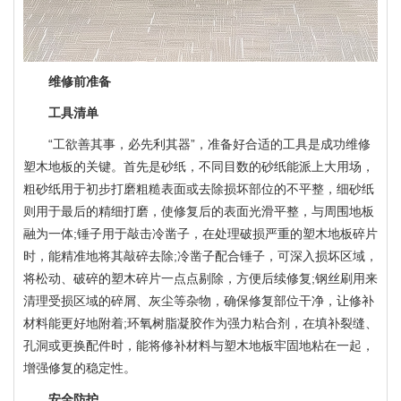
维修前准备
工具清单
“工欲善其事，必先利其器”，准备好合适的工具是成功维修
塑木地板的关键。首先是砂纸，不同目数的砂纸能派上大用场，
粗砂纸用于初步打磨粗糙表面或去除损坏部位的不平整，细砂纸
则用于最后的精细打磨，使修复后的表面光滑平整，与周围地板
融为一体;锤子用于敲击冷凿子，在处理破损严重的塑木地板碎片
时，能精准地将其敲碎去除;冷凿子配合锤子，可深入损坏区域，
将松动、破碎的塑木碎片一点点剔除，方便后续修复;钢丝刷用来
清理受损区域的碎屑、灰尘等杂物，确保修复部位干净，让修补
材料能更好地附着;环氧树脂凝胶作为强力粘合剂，在填补裂缝、
孔洞或更换配件时，能将修补材料与塑木地板牢固地粘在一起，
增强修复的稳定性。
安全防护