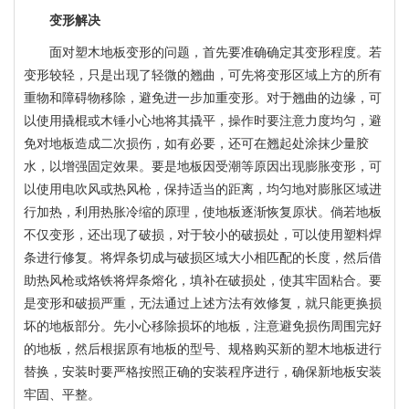
变形解决
面对塑木地板变形的问题，首先要准确确定其变形程度。若
变形较轻，只是出现了轻微的翘曲，可先将变形区域上方的所有
重物和障碍物移除，避免进一步加重变形。对于翘曲的边缘，可
以使用撬棍或木锤小心地将其撬平，操作时要注意力度均匀，避
免对地板造成二次损伤，如有必要，还可在翘起处涂抹少量胶
水，以增强固定效果。要是地板因受潮等原因出现膨胀变形，可
以使用电吹风或热风枪，保持适当的距离，均匀地对膨胀区域进
行加热，利用热胀冷缩的原理，使地板逐渐恢复原状。倘若地板
不仅变形，还出现了破损，对于较小的破损处，可以使用塑料焊
条进行修复。将焊条切成与破损区域大小相匹配的长度，然后借
助热风枪或烙铁将焊条熔化，填补在破损处，使其牢固粘合。要
是变形和破损严重，无法通过上述方法有效修复，就只能更换损
坏的地板部分。先小心移除损坏的地板，注意避免损伤周围完好
的地板，然后根据原有地板的型号、规格购买新的塑木地板进行
替换，安装时要严格按照正确的安装程序进行，确保新地板安装
牢固、平整。