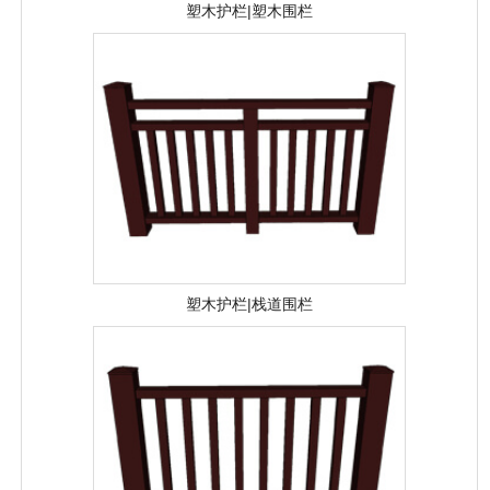
塑木护栏|栈道围栏