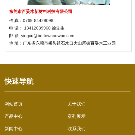
东莞市百妥木新材料科技有限公司
传 真：0769-84429098
电 话： 13412639960 徐先生
邮 箱: yingxu@bettowoodwpc.com
地 址：
广东省东莞市桥头镇石水口大山尾街百妥木工业园
塑木格栅|户外塑木
快速导航
网站首页
关于我们
产品中心
案列展示
新闻中心
联系我们
塑木护栏|塑木围栏