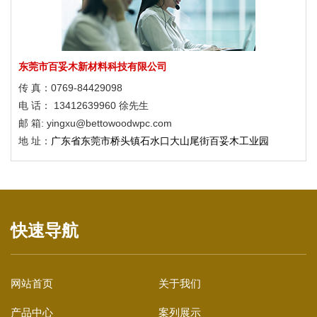
2022年冬奥会滑雪场馆
响堂山4A级风景区塑木应用
东莞市百妥木新材料科技有限公司
广西弄拉廊架与栈道
传 真：0769-84429098
2022年冬奥会滑雪场馆
电 话： 13412639960 徐先生
邮 箱: yingxu@bettowoodwpc.com
响堂山4A级风景区塑木应用
地 址：
广东省东莞市桥头镇石水口大山尾街百妥木工业园
广西弄拉廊架与栈道
快速导航
网站首页
关于我们
产品中心
案列展示