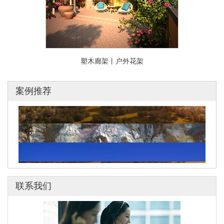
塑木廊架丨户外花架
案例推荐
2022年冬奥会滑雪场馆
联系我们
响堂山4A级风景区塑木应用
广西弄拉廊架与栈道