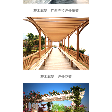
塑木廊架丨广西弄拉户外廊架
塑木廊架丨户外花架